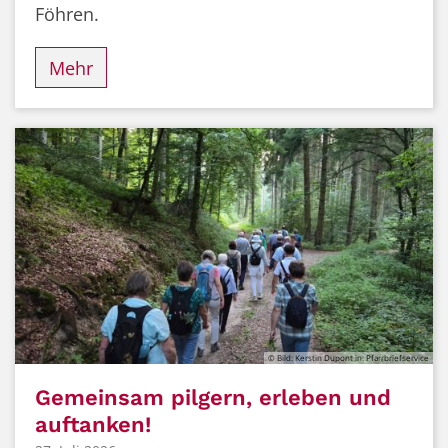
Föhren.
Mehr
© Bild: Kerstin Dupont in: Pfarrbriefservice
Gemeinsam pilgern, erleben und
auftanken!