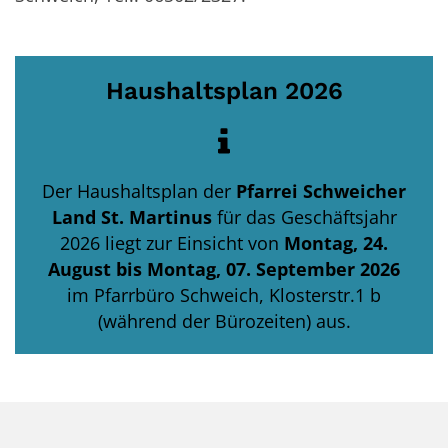
Haushaltsplan 2026
Der Haushaltsplan der
Pfarrei Schweicher
Land St. Martinus
für das Geschäftsjahr
2026
liegt zur Einsicht von
Montag, 24.
August bis Montag, 07. September 2026
im Pfarrbüro Schweich, Klosterstr.1 b
(während der Bürozeiten) aus.