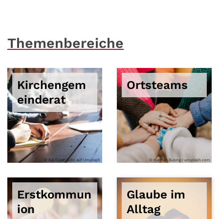
Themenbereiche
Kirchengem
Ortsteams
einderat
© Rat Dylan Gillis auf Unsplash
© Hannah Busing / unsplash.com
Erstkommun
Glaube im
ion
Alltag