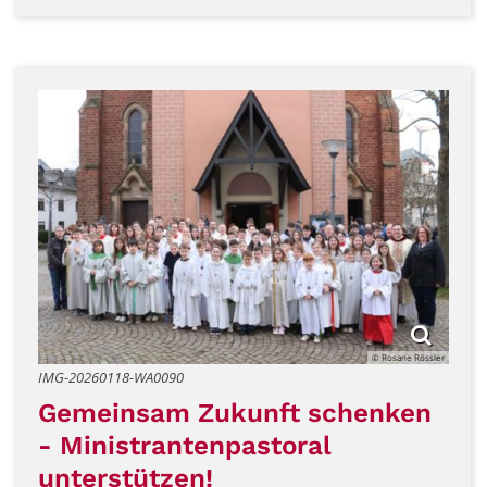
© Rosane Rössler
IMG-20260118-WA0090
Gemeinsam Zukunft schenken
- Ministrantenpastoral
unterstützen!