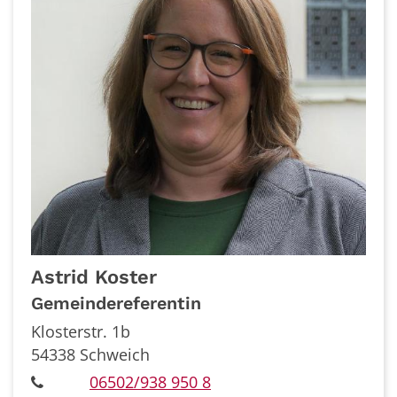
Astrid
Koster
Gemeindereferentin
Klosterstr. 1b
54338
Schweich
06502/938 950 8