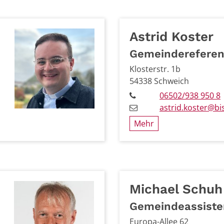
Astrid
Koster
Gemeindereferen
Klosterstr. 1b
54338
Schweich
06502/938 950 8
astrid.koster@bi
Mehr
Michael
Schuh
Gemeindeassiste
Europa-Allee 62