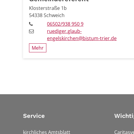
Klosterstraße 1b
54338
Schweich
06502/938 950 9
ruediger.glaub-
engelskirchen@bistum-trier.de
Mehr
Service
Wichti
kirchliches Amtsblatt
Caritasv