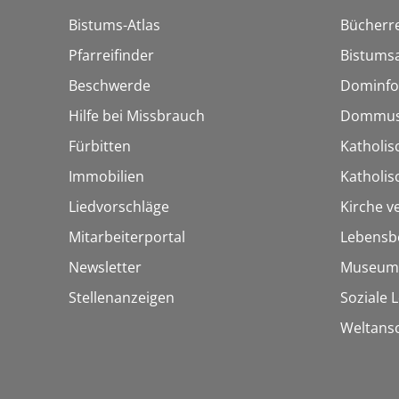
Bistums-Atlas
Bücherre
Pfarreifinder
Bistumsa
Beschwerde
Dominfo
Hilfe bei Missbrauch
Dommus
Fürbitten
Katholis
Immobilien
Katholi
Liedvorschläge
Kirche v
Mitarbeiterportal
Lebensb
Newsletter
Museum
Stellenanzeigen
Soziale 
Weltans