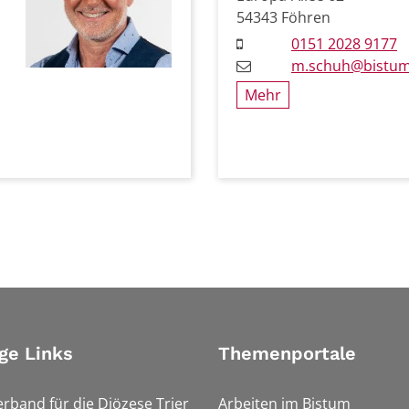
54343
Föhren
0151 2028 9177
m.schuh@bistum-
Mehr
ge Links
Themenportale
erband für die Diözese Trier
Arbeiten im Bistum