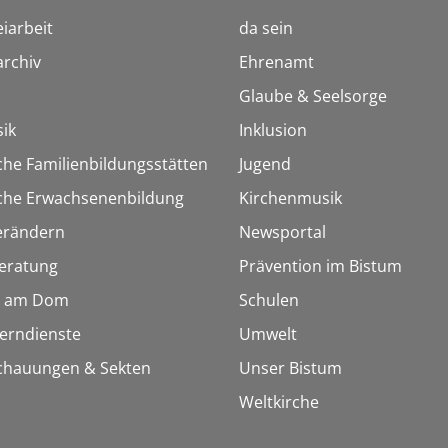
iarbeit
da sein
rchiv
Ehrenamt
Glaube & Seelsorge
ik
Inklusion
che Familienbildungsstätten
Jugend
sche Erwachsenenbildung
Kirchenmusik
erändern
Newsportal
eratung
Prävention im Bistum
 am Dom
Schulen
Lerndienste
Umwelt
chauungen & Sekten
Unser Bistum
Weltkirche