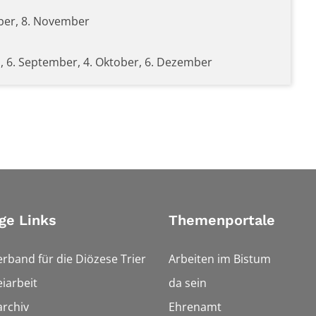
ember, 8. November
 Juli, 6. September, 4. Oktober, 6. Dezember
ge Links
Themenportale
erband für die Diözese Trier
Arbeiten im Bistum
iarbeit
da sein
rchiv
Ehrenamt