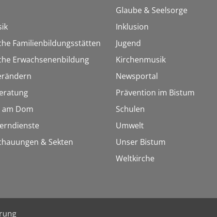
Glaube & Seelsorge
ik
Inklusion
che Familienbildungsstätten
Jugend
sche Erwachsenenbildung
Kirchenmusik
erändern
Newsportal
eratung
Prävention im Bistum
 am Dom
Schulen
Lerndienste
Umwelt
chauungen & Sekten
Unser Bistum
Weltkirche
ärung