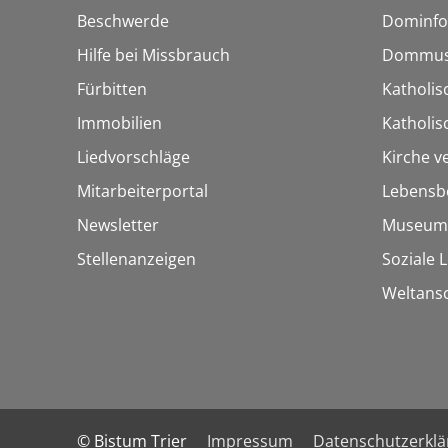
Beschwerde
Dominfo
Hilfe bei Missbrauch
Dommus
Fürbitten
Katholis
Immobilien
Katholi
Liedvorschläge
Kirche v
Mitarbeiterportal
Lebensb
Newsletter
Museum
Stellenanzeigen
Soziale 
Weltans
© Bistum Trier
Impressum
Datenschutzerkl