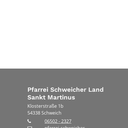
Pfarrei Schweicher Land
Sankt Martinus
Klosterstraße 1b
54338
Schweich
06502 - 2327