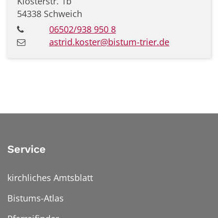
Klosterstr. 1b
54338
Schweich
06502/938 950 8
astrid.koster@bistum-trier.de
Service
kirchliches Amtsblatt
Bistums-Atlas