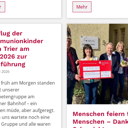
r
Mehr
lug der
munionkinder
 Trier am
.2026 zur
führung
z 2026
 früh am Morgen standen
t unserer
hetengruppe am
er Bahnhof – ein
en müde, aber aufgeregt.
Menschen feiern 
 uns wartete noch eine
Menschen – Dank
 Gruppe und alle waren