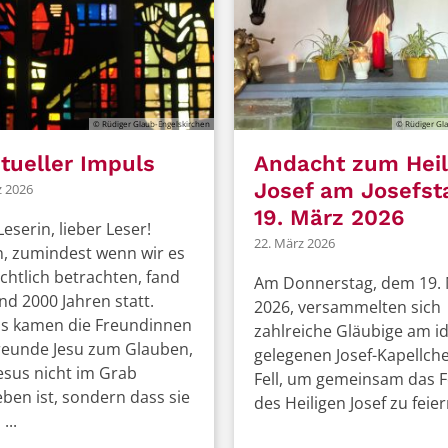
© Rüdiger Glaub-Engelskirchen
© Rüdiger Gla
itueller Impuls
Andacht zum Heil
Josef am Josefst
z 2026
19. März 2026
Leserin, lieber Leser!
22. März 2026
, zumindest wenn wir es
chtlich betrachten, fand
Am Donnerstag, dem 19.
nd 2000 Jahren statt.
2026, versammelten sich
s kamen die Freundinnen
zahlreiche Gläubige am id
reunde Jesu zum Glauben,
gelegenen Josef-Kapellche
esus nicht im Grab
Fell, um gemeinsam das F
eben ist, sondern dass sie
des Heiligen Josef zu feier
...