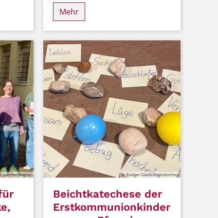
Mehr
© Joachim Wagner
© Rüdiger Glaub-Engelskirchen
für
Beichtkatechese der
e,
Erstkommunionkinder