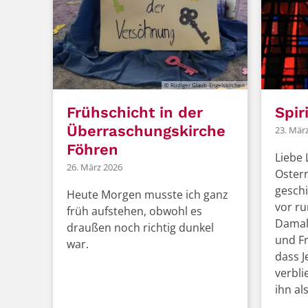
© Rüdiger Glaub-Engelskirchen
Frühschicht in der
Spir
Überraschungskirche
23. Mär
Föhren
Liebe 
26. März 2026
Ostern
geschi
Heute Morgen musste ich ganz
vor ru
früh aufstehen, obwohl es
Damal
draußen noch richtig dunkel
und F
war.
dass J
verbli
ihn als 