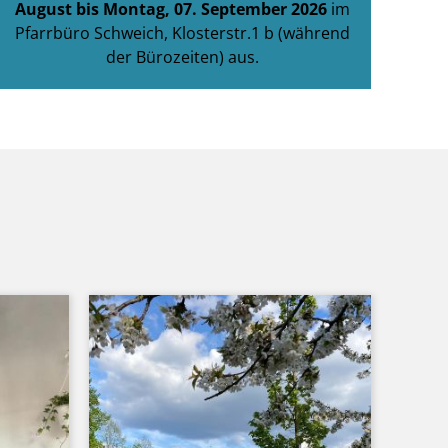
August bis Montag, 07. September 2026
im
Pfarrbüro Schweich, Klosterstr.1 b (während
der Bürozeiten) aus.