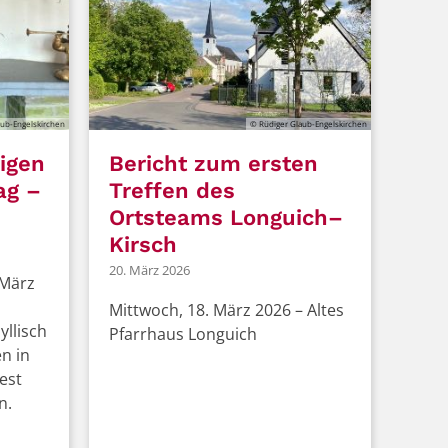
ub-Engelskirchen
© Rüdiger Glaub-Engelskirchen
igen
Bericht zum ersten
ag –
Treffen des
Ortsteams Longuich–
Kirsch
20. März 2026
 März
Mittwoch, 18. März 2026 – Altes
yllisch
Pfarrhaus Longuich
n in
est
n.