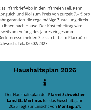
Das Pfarrbrief-Abo in den Pfarreien Fell, Kenn,
Longuich und Riol zum Preis von zurzeit 7,-- € pro
Jahr garantiert die regelmäßige Zustellung direkt
zu Ihnen nach Hause. Der Kostenbeitrag wird
jeweils am Anfang des Jahres eingesammelt.
Bei Interesse melden Sie sich bitte im Pfarrbüro
Schweich, Tel.: 06502/2327.
Haushaltsplan 2026
Der Haushaltsplan der
Pfarrei Schweicher
Land St. Martinus
für das Geschäftsjahr
2026
liegt zur Einsicht von
Montag, 24.