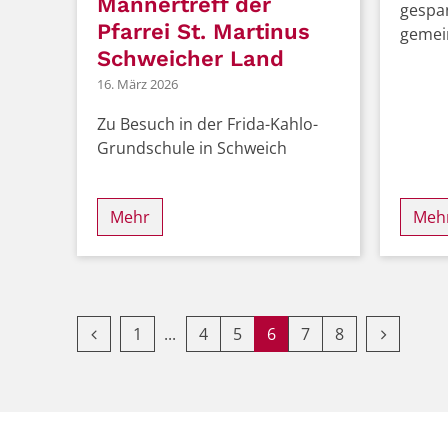
Männertreff der
gespa
Pfarrei St. Martinus
gemein
Schweicher Land
16. März 2026
Zu Besuch in der Frida-Kahlo-
Grundschule in Schweich
Mehr
Meh
Vorherige Seite
Erste Seite
Nächste 
1
4
5
6
7
8