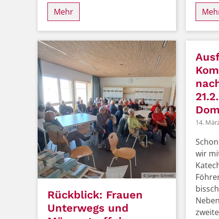
Mehr
Meh
Ausf
Kom
nach
21.2
Dom
14. Mär
Schon
wir mi
Katec
Föhren
© Jürgen Schmitt
bissch
Rückblick: Frauen
Neben
Unterwegs und
zweite