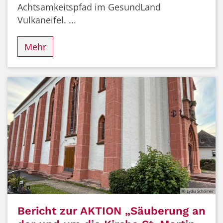
Achtsamkeitspfad im GesundLand
Vulkaneifel. ...
Mehr
© Lydia Schömer
Bericht zur AKTION „Säuberung an