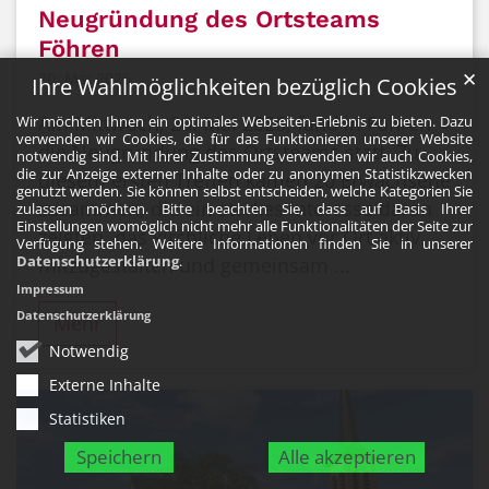
Neugründung des Ortsteams
Föhren
✕
20. Mai 2026
Ihre Wahlmöglichkeiten bezüglich Cookies
Am Mittwoch, 20. Mai 2026, fand in Föhren
Wir möchten Ihnen ein optimales Webseiten-Erlebnis zu bieten. Dazu
verwenden wir Cookies, die für das Funktionieren unserer Website
die Neugründung des Ortsteams statt. Zu
notwendig sind. Mit Ihrer Zustimmung verwenden wir auch Cookies,
die zur Anzeige externer Inhalte oder zu anonymen Statistikzwecken
diesem ersten Treffen kamen 20 Erwachsene
genutzt werden. Sie können selbst entscheiden, welche Kategorien Sie
zusammen, die ein starkes Interesse daran
zulassen möchten. Bitte beachten Sie, dass auf Basis Ihrer
Einstellungen womöglich nicht mehr alle Funktionalitäten der Seite zur
zeigten, das kirchliche Leben vor Ort aktiv
Verfügung stehen. Weitere Informationen finden Sie in unserer
Datenschutzerklärung
.
mitzugestalten und gemeinsam ...
Impressum
Datenschutzerklärung
Mehr
Notwendig
Externe Inhalte
Statistiken
Speichern
Alle akzeptieren