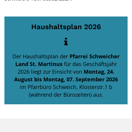
Haushaltsplan 2026
Der Haushaltsplan der
Pfarrei Schweicher
Land St. Martinus
für das Geschäftsjahr
2026
liegt zur Einsicht von
Montag, 24.
August bis Montag, 07. September 2026
im Pfarrbüro Schweich, Klosterstr.1 b
(während der Bürozeiten) aus.