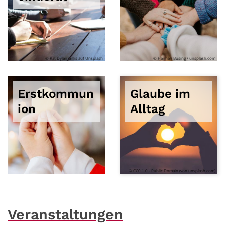
© Rat Dylan Gillis auf Unsplash
© Hannah Busing / unsplash.com
Erstkommun
Glaube im
ion
Alltag
© CC0 1.0 - Public Domain (von unsplash.com)
Veranstaltungen