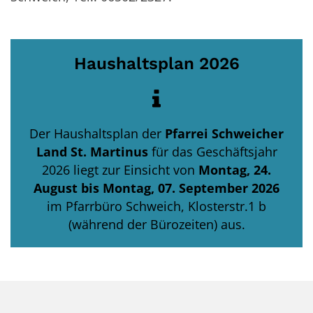
Haushaltsplan 2026
Der Haushaltsplan der
Pfarrei Schweicher
Land St. Martinus
für das Geschäftsjahr
2026
liegt zur Einsicht von
Montag, 24.
August bis Montag, 07. September 2026
im Pfarrbüro Schweich, Klosterstr.1 b
(während der Bürozeiten) aus.