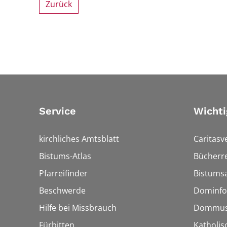
Zurück
Service
Wichti
kirchliches Amtsblatt
Caritasv
Bistums-Atlas
Bücherre
Pfarreifinder
Bistumsa
Beschwerde
Dominfo
Hilfe bei Missbrauch
Dommus
Fürbitten
Katholis