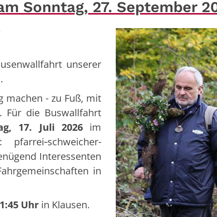
 am Sonntag, 27. September 2
7
ausenwallfahrt unserer
.
 machen - zu Fuß, mit
Für die Buswallfahrt
ag, 17. Juli 2026
im
 pfarrei‑schweicher-
 genügend Interessenten
Fahrgemeinschaften in
1:45 Uhr
in Klausen.