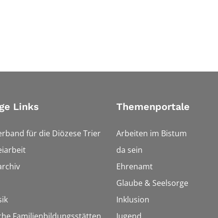
ge Links
Themenportale
erband für die Diözese Trier
Arbeiten im Bistum
iarbeit
da sein
rchiv
Ehrenamt
Glaube & Seelsorge
ik
Inklusion
che Familienbildungsstätten
Jugend