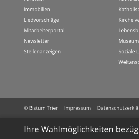
Immobilien
Katholi
Liedvorschläge
Kirche v
Mitarbeiterportal
Lebensb
Newsletter
Museum
Stellenanzeigen
Soziale 
Weltans
© Bistum Trier
Impressum
Datenschutzerkl
Ihre Wahlmöglichkeiten bezüg