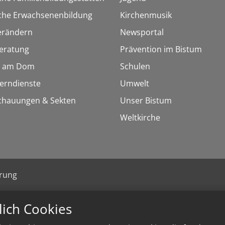
sche Erwachsenenbildung
Kirchenmusik
erändern
Newsportal
eratung
Prävention im Bistum
 am Dom
Schulen
Lerndienste
Umwelt
chauungen & Sekten
Unser Bistum
Weltkirche
ärung
lich Cookies