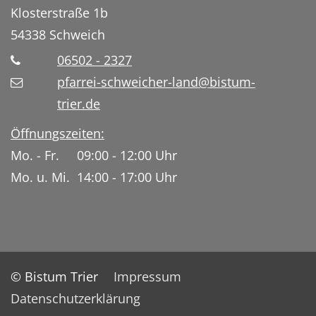
Klosterstraße 1b
54338
Schweich
06502 - 2327
pfarrei-schweicher-land@bistum-
trier.de
Öffnungszeiten:
Mo. - Fr. 09:00 - 12:00 Uhr
Mo. u. Mi. 14:00 - 17:00 Uhr
© Bistum Trier
Impressum
Datenschutzerklärung