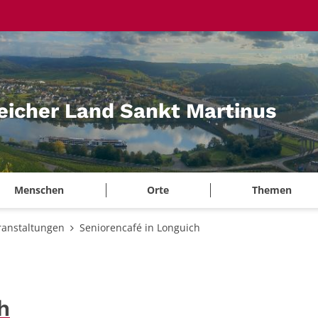
eicher Land Sankt Martinus
Menschen
Orte
Themen
ranstaltungen
Seniorencafé in Longuich
h