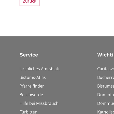
Zurück
Service
Wichti
kirchliches Amtsblatt
Caritasv
Bistums-Atlas
Bücherre
Pfarreifinder
Bistumsa
Beschwerde
Dominfo
Hilfe bei Missbrauch
Dommus
Fürbitten
Katholis