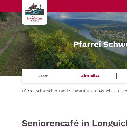
Zum Inhalt springen
Pfarrei Schw
Start
Aktuelles
Pfarrei Schweicher Land St. Martinus
Aktuelles
Ve
Seniorencafé in Longuic