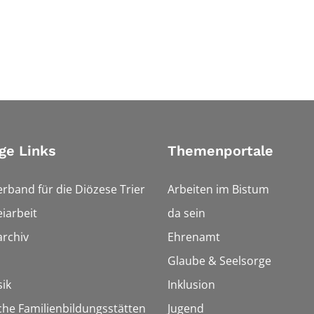
ge Links
Themenportale
erband für die Diözese Trier
Arbeiten im Bistum
iarbeit
da sein
rchiv
Ehrenamt
Glaube & Seelsorge
ik
Inklusion
che Familienbildungsstätten
Jugend