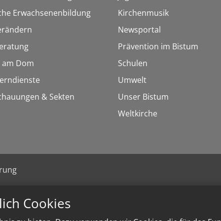
sche Erwachsenenbildung
Kirchenmusik
erändern
Newsportal
eratung
Prävention im Bistum
 am Dom
Schulen
Lerndienste
Umwelt
chauungen & Sekten
Unser Bistum
Weltkirche
ärung
lich Cookies