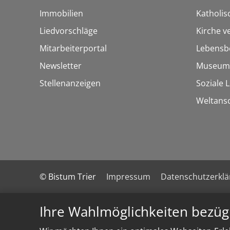
Immobilien
Katholi
Liedvorschläge
Kirche v
Mitarbeiterportal
Lebensb
Newsletter
Museum
Stellenanzeigen
Soziale 
Weltans
© Bistum Trier
Impressum
Datenschutzerkl
Ihre Wahlmöglichkeiten bezüg