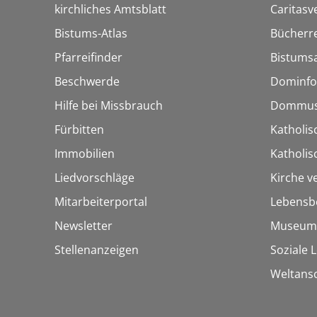
kirchliches Amtsblatt
Caritasv
Bistums-Atlas
Bücherre
Pfarreifinder
Bistumsa
Beschwerde
Dominfo
Hilfe bei Missbrauch
Dommus
Fürbitten
Katholis
Immobilien
Katholi
Liedvorschläge
Kirche v
Mitarbeiterportal
Lebensb
Newsletter
Museum
Stellenanzeigen
Soziale 
Weltans