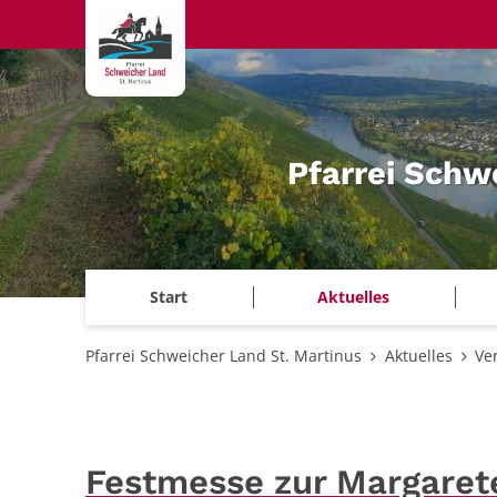
Zum Inhalt springen
Pfarrei Schw
Start
Aktuelles
Pfarrei Schweicher Land St. Martinus
Aktuelles
Ve
Festmesse zur Margaret