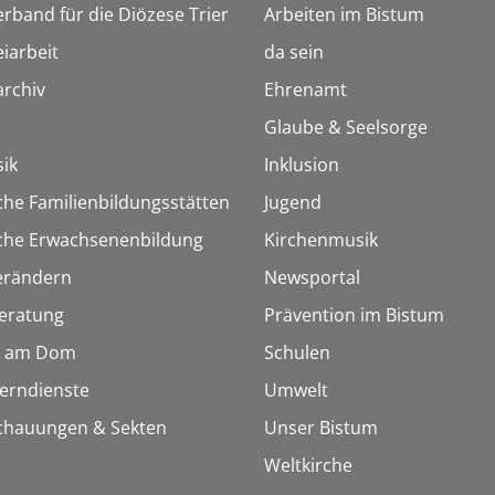
erband für die Diözese Trier
Arbeiten im Bistum
iarbeit
da sein
rchiv
Ehrenamt
Glaube & Seelsorge
ik
Inklusion
che Familienbildungsstätten
Jugend
sche Erwachsenenbildung
Kirchenmusik
erändern
Newsportal
eratung
Prävention im Bistum
 am Dom
Schulen
Lerndienste
Umwelt
chauungen & Sekten
Unser Bistum
Weltkirche