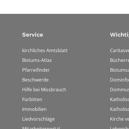
Service
Wichti
kirchliches Amtsblatt
Caritasv
Bistums-Atlas
Bücherre
Pfarreifinder
Bistumsa
Beschwerde
Dominfo
Hilfe bei Missbrauch
Dommus
Fürbitten
Katholis
Immobilien
Katholi
Liedvorschläge
Kirche v
Mitarbeiterportal
Lebensb