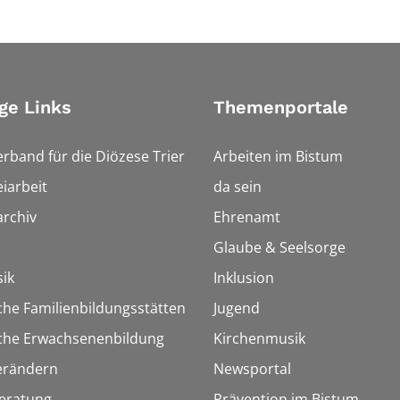
ge Links
Themenportale
erband für die Diözese Trier
Arbeiten im Bistum
iarbeit
da sein
rchiv
Ehrenamt
Glaube & Seelsorge
ik
Inklusion
che Familienbildungsstätten
Jugend
sche Erwachsenenbildung
Kirchenmusik
erändern
Newsportal
eratung
Prävention im Bistum