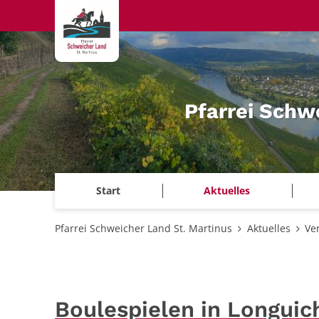
Zum Inhalt springen
Pfarrei Schw
Start
Aktuelles
Pfarrei Schweicher Land St. Martinus
Aktuelles
Ve
Boulespielen in Longuic