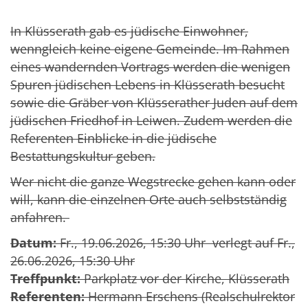
In Klüsserath gab es jüdische Einwohner,
wenngleich keine eigene Gemeinde. Im Rahmen
eines wandernden Vortrags werden die wenigen
Spuren jüdischen Lebens in Klüsserath besucht
sowie die Gräber von Klüsserather Juden auf dem
jüdischen Friedhof in Leiwen. Zudem werden die
Referenten Einblicke in die jüdische
Bestattungskultur geben.
Wer nicht die ganze Wegstrecke gehen kann oder
will, kann die einzelnen Orte auch selbstständig
anfahren.
Datum:
Fr., 19.06.2026, 15:30 Uhr verlegt auf Fr.,
26.06.2026, 15:30 Uhr
Treffpunkt:
Parkplatz vor der Kirche, Klüsserath
Referenten:
Hermann Erschens (Realschulrektor