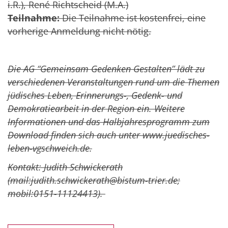
i.R.), René Richtscheid (M.A.)
Teilnahme:
Die Teilnahme ist kostenfrei, eine
vorherige Anmeldung nicht nötig.
Die AG “Gemeinsam Gedenken Gestalten” lädt zu
verschiedenen Veranstaltungen rund um die Themen
jüdisches Leben, Erinnerungs-, Gedenk- und
Demokratiearbeit in der Region ein. Weitere
Informationen und das Halbjahresprogramm zum
Download finden sich auch unter www.juedisches-
leben-vgschweich.de.
Kontakt: Judith Schwickerath
(mail:judith.schwickerath@bistum-trier.de;
mobil:0151-11124413).