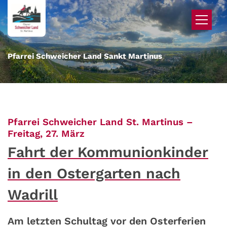
Zum Inhalt springen
Pfarrei Schweicher Land Sankt Martinus
Pfarrei Schweicher Land St. Martinus –
:
Freitag, 27. März
Fahrt der Kommunionkinder
in den Ostergarten nach
Wadrill
Am letzten Schultag vor den Osterferien