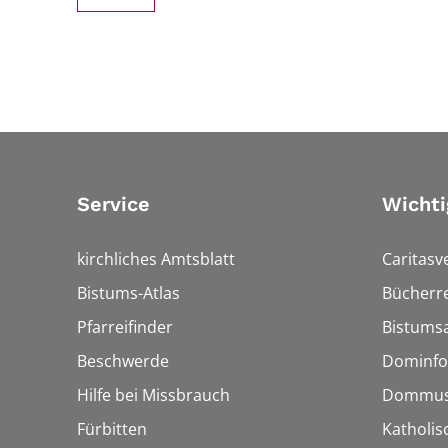
Service
Wichti
kirchliches Amtsblatt
Caritasv
Bistums-Atlas
Bücherre
Pfarreifinder
Bistumsa
Beschwerde
Dominfo
Hilfe bei Missbrauch
Dommus
Fürbitten
Katholis