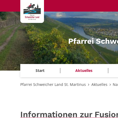
Zum Inhalt springen
Pfarrei Schw
Start
Aktuelles
Pfarrei Schweicher Land St. Martinus
Aktuelles
Na
Informationen zur Fusio