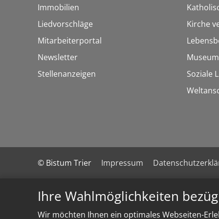
Immobilien
Katholi
Liedvorschläge
Kirche v
Mitarbeiterportal
Lebensb
Newsletter
Museum
Stellenanzeigen
Soziale 
Weltans
© Bistum Trier
Impressum
Datenschutzerkl
Ihre Wahlmöglichkeiten bezüg
Wir möchten Ihnen ein optimales Webseiten-Erleb