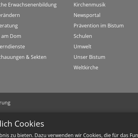
sche Erwachsenenbildung
Kirchenmusik
erändern
Newsportal
eratung
Prävention im Bistum
 am Dom
Schulen
Lerndienste
Umwelt
chauungen & Sekten
Unser Bistum
Weltkirche
ärung
lich Cookies
nis zu bieten. Dazu verwenden wir Cookies, die für das Fu