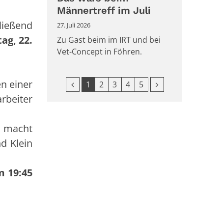
Männertreff im Juli
ließend
27. Juli 2026
ag, 22.
Zu Gast beim im IRT und bei
Vet-Concept in Föhren.
n einer
Vorherige Seite
Nächste Seite
1
2
3
4
5
rbeiter
s macht
d Klein
m 19:45