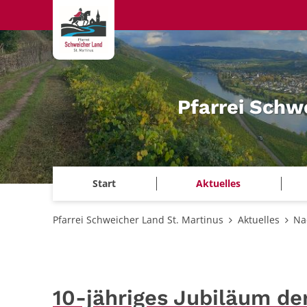
Zum Inhalt springen
Pfarrei Schw
Start
Aktuelles
Pfarrei Schweicher Land St. Martinus
Aktuelles
Na
10-jähriges Jubiläum de