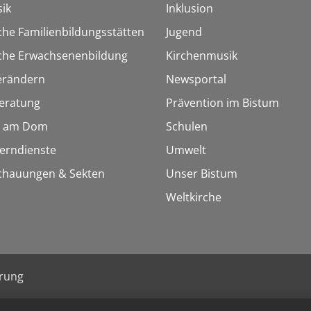
ik
Inklusion
che Familienbildungsstätten
Jugend
sche Erwachsenenbildung
Kirchenmusik
erändern
Newsportal
eratung
Prävention im Bistum
 am Dom
Schulen
Lerndienste
Umwelt
chauungen & Sekten
Unser Bistum
Weltkirche
ärung