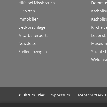
Hilfe bei Missbrauch
Dommus
Fürbitten
Katholis
Immobilien
Katholi
Liedvorschläge
Kirche v
Mitarbeiterportal
Lebensb
Newsletter
Museum
Stellenanzeigen
Soziale 
Weltans
© Bistum Trier
Impressum
Datenschutzerkl