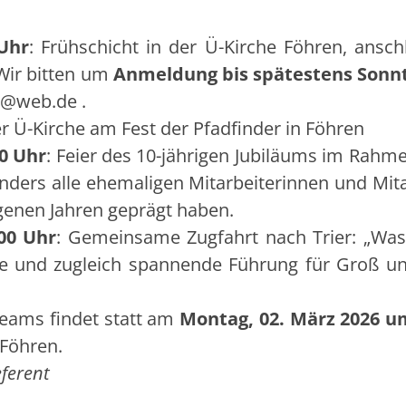
Uhr
: Frühschicht in der Ü-Kirche Föhren, ansch
Wir bitten um
Anmeldung bis spätestens Sonnt
e@web.de .
er Ü-Kirche am Fest der Pfadfinder in Föhren
0 Uhr
: Feier des 10-jährigen Jubiläums im Rahme
ders alle ehemaligen Mitarbeiterinnen und Mita
ngenen Jahren geprägt haben.
00 Uhr
: Gemeinsame Zugfahrt nach Trier: „Wa
e und zugleich spannende Führung für Groß un
teams findet statt am
Montag, 02. März 2026 u
Föhren.
ferent