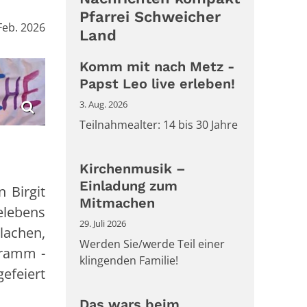
Pfarrei Schweicher
Feb. 2026
Land
Komm mit nach Metz -
Papst Leo live erleben!
3. Aug. 2026
Teilnahmealter: 14 bis 30 Jahre
Kirchenmusik –
Einladung zum
 Birgit
Mitmachen
elebens
29. Juli 2026
lachen,
Werden Sie/werde Teil einer
gramm -
klingenden Familie!
gefeiert
Das wars beim