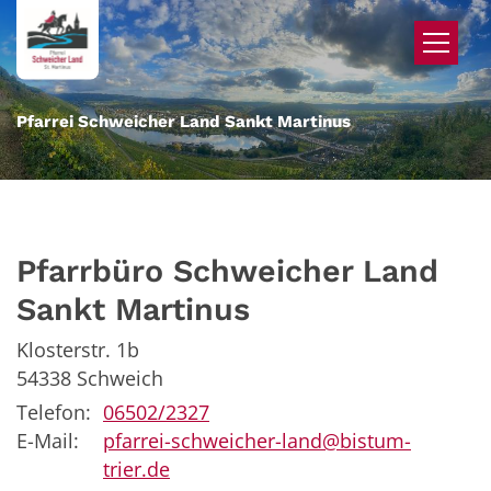
Zum Inhalt springen
Pfarrei Schweicher Land Sankt Martinus
Pfarrbüro
Schweicher Land
Sankt Martinus
Klosterstr. 1b
54338
Schweich
Telefon:
06502/2327
E-Mail:
pfarrei-schweicher-land@bistum-
trier.de