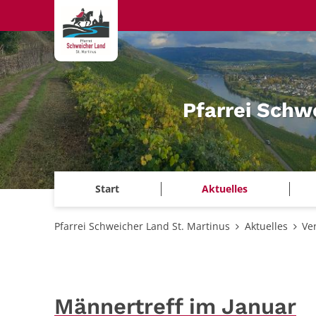
Zum Inhalt springen
Pfarrei Schw
Start
Aktuelles
Pfarrei Schweicher Land St. Martinus
Aktuelles
Ve
Männertreff im Januar