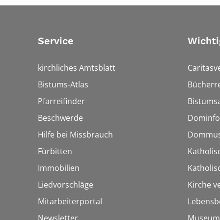
Service
Wichti
kirchliches Amtsblatt
Caritasv
Bistums-Atlas
Bücherre
Pfarreifinder
Bistumsa
Beschwerde
Dominfo
Hilfe bei Missbrauch
Dommus
Fürbitten
Katholis
Immobilien
Katholi
Liedvorschläge
Kirche v
Mitarbeiterportal
Lebensb
Newsletter
Museum