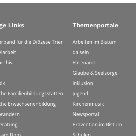
ge Links
Themenportale
erband für die Diözese Trier
Arbeiten im Bistum
iarbeit
da sein
rchiv
Ehrenamt
Glaube & Seelsorge
ik
Inklusion
che Familienbildungsstätten
Jugend
sche Erwachsenenbildung
Kirchenmusik
erändern
Newsportal
eratung
Prävention im Bistum
 am Dom
Schulen