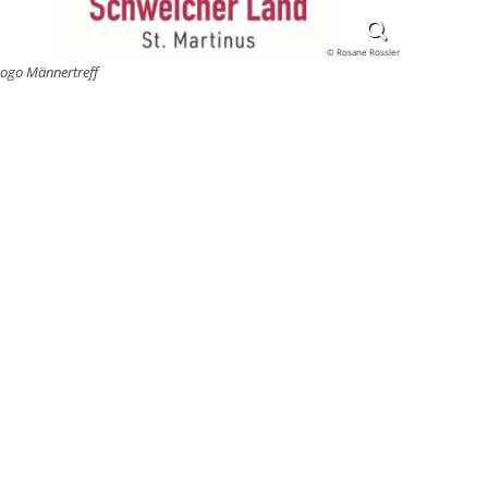
© Rosane Rössler
Logo Männertreff