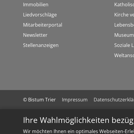
Immobilien
Katholi
Liedvorschläge
Kirche v
Mitarbeiterportal
Lebensb
Newsletter
Museum
Stellenanzeigen
Soziale 
Weltans
© Bistum Trier
Impressum
Datenschutzerkl
Ihre Wahlmöglichkeiten bezüg
Wir möchten Ihnen ein optimales Webseiten-Erleb