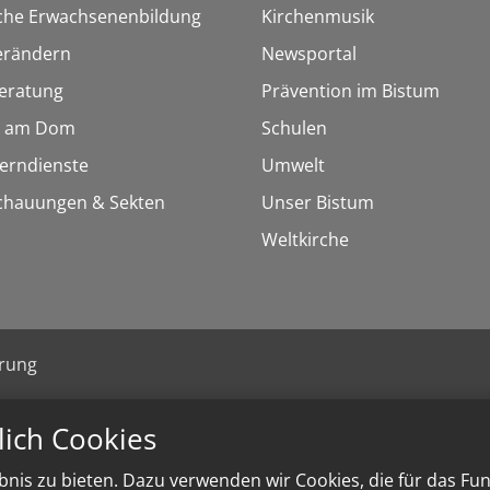
sche Erwachsenenbildung
Kirchenmusik
erändern
Newsportal
eratung
Prävention im Bistum
 am Dom
Schulen
Lerndienste
Umwelt
chauungen & Sekten
Unser Bistum
Weltkirche
ärung
lich Cookies
nis zu bieten. Dazu verwenden wir Cookies, die für das Fu