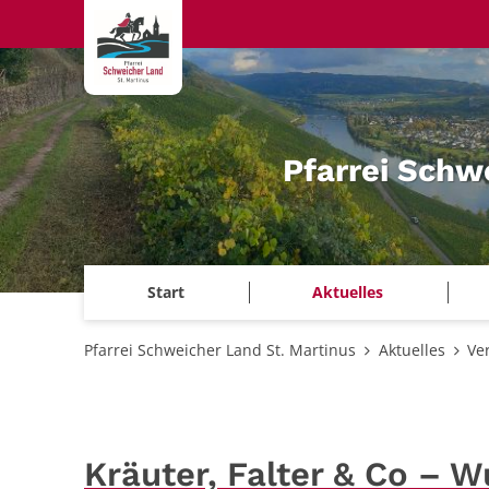
Zum Inhalt springen
Pfarrei Schw
Start
Aktuelles
Pfarrei Schweicher Land St. Martinus
Aktuelles
Ve
Kräuter, Falter & Co –