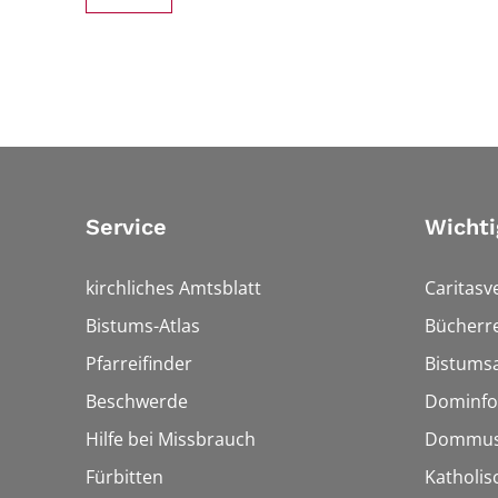
Service
Wichti
kirchliches Amtsblatt
Caritasv
Bistums-Atlas
Bücherre
Pfarreifinder
Bistumsa
Beschwerde
Dominfo
Hilfe bei Missbrauch
Dommus
Fürbitten
Katholis