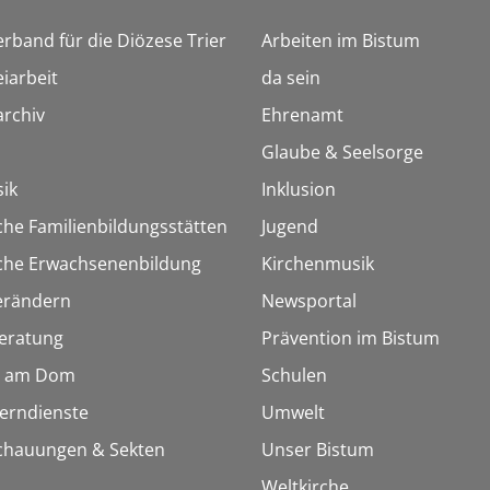
erband für die Diözese Trier
Arbeiten im Bistum
iarbeit
da sein
rchiv
Ehrenamt
Glaube & Seelsorge
ik
Inklusion
che Familienbildungsstätten
Jugend
sche Erwachsenenbildung
Kirchenmusik
erändern
Newsportal
eratung
Prävention im Bistum
 am Dom
Schulen
Lerndienste
Umwelt
chauungen & Sekten
Unser Bistum
Weltkirche