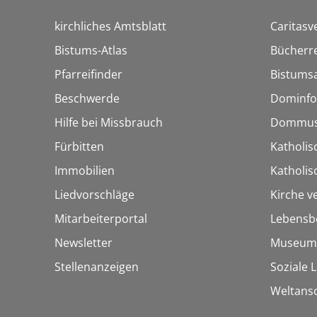
kirchliches Amtsblatt
Caritasv
Bistums-Atlas
Bücherre
Pfarreifinder
Bistumsa
Beschwerde
Dominfo
Hilfe bei Missbrauch
Dommus
Fürbitten
Katholis
Immobilien
Katholi
Liedvorschläge
Kirche v
Mitarbeiterportal
Lebensb
Newsletter
Museum
Stellenanzeigen
Soziale 
Weltans