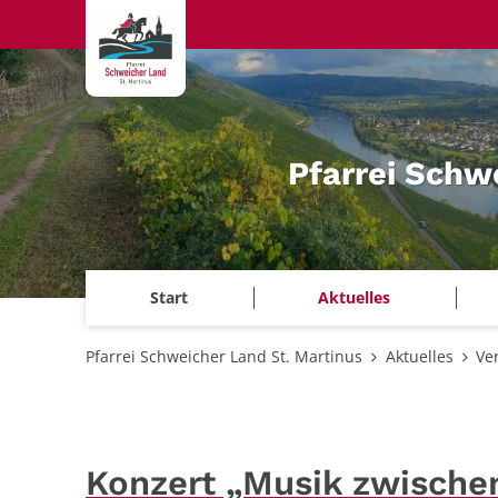
Zum Inhalt springen
Pfarrei Schw
Start
Aktuelles
Pfarrei Schweicher Land St. Martinus
Aktuelles
Ve
Konzert „Musik zwische