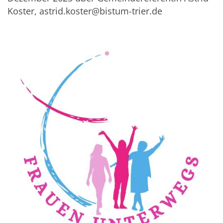
Koster, astrid.koster@bistum-trier.de