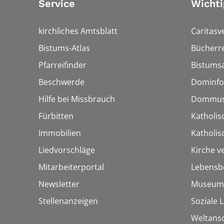
Service
Wichti
kirchliches Amtsblatt
Caritasv
Bistums-Atlas
Bücherre
Pfarreifinder
Bistumsa
Beschwerde
Dominfo
Hilfe bei Missbrauch
Dommus
Fürbitten
Katholis
Immobilien
Katholi
Liedvorschläge
Kirche v
Mitarbeiterportal
Lebensb
Newsletter
Museum
Stellenanzeigen
Soziale 
Weltans