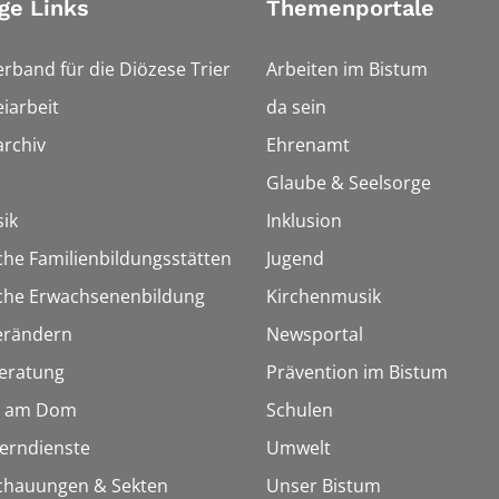
ge Links
Themenportale
erband für die Diözese Trier
Arbeiten im Bistum
iarbeit
da sein
rchiv
Ehrenamt
Glaube & Seelsorge
ik
Inklusion
che Familienbildungsstätten
Jugend
sche Erwachsenenbildung
Kirchenmusik
erändern
Newsportal
eratung
Prävention im Bistum
 am Dom
Schulen
Lerndienste
Umwelt
chauungen & Sekten
Unser Bistum