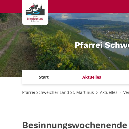
Zum Inhalt springen
Pfarrei Schw
Start
Aktuelles
Pfarrei Schweicher Land St. Martinus
Aktuelles
Ve
Besinnungswochenende z