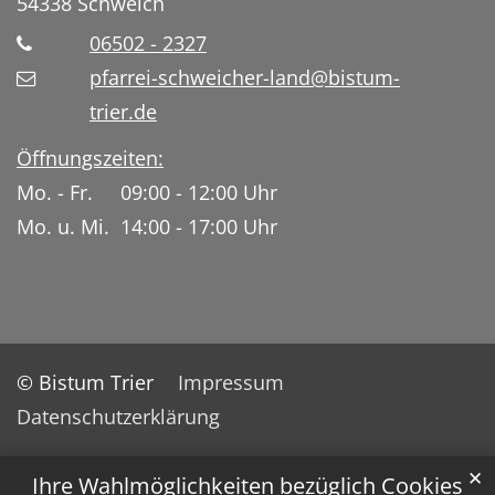
54338
Schweich
06502 - 2327
pfarrei-schweicher-land@bistum-
trier.de
Öffnungszeiten:
Mo. - Fr. 09:00 - 12:00 Uhr
Mo. u. Mi. 14:00 - 17:00 Uhr
© Bistum Trier
Impressum
Datenschutzerklärung
✕
Ihre Wahlmöglichkeiten bezüglich Cookies